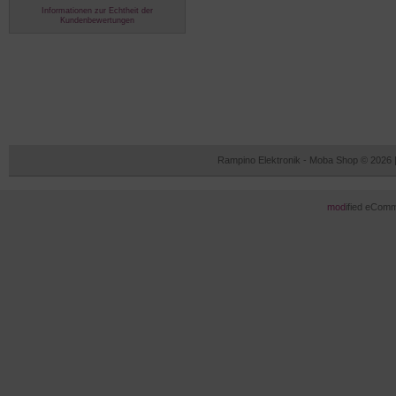
Informationen zur Echtheit der
Kundenbewertungen
Rampino Elektronik - Moba Shop © 2026 
mod
ified eCom