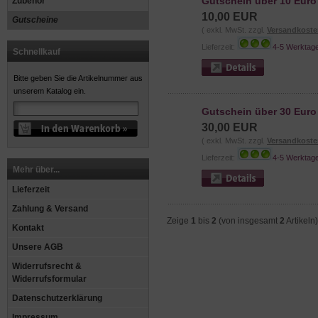
Gutschein über 10 Euro
Zubehör
10,00 EUR
Gutscheine
( exkl. MwSt. zzgl.
Versandkoste
Lieferzeit:
4-5 Werktag
Schnellkauf
Bitte geben Sie die Artikelnummer aus
unserem Katalog ein.
Gutschein über 30 Euro
30,00 EUR
( exkl. MwSt. zzgl.
Versandkoste
Lieferzeit:
4-5 Werktag
Mehr über...
Lieferzeit
Zahlung & Versand
Zeige
1
bis
2
(von insgesamt
2
Artikeln)
Kontakt
Unsere AGB
Widerrufsrecht &
Widerrufsformular
Datenschutzerklärung
Impressum