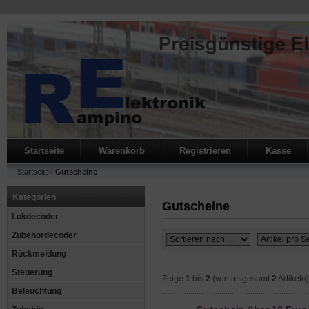
Startseite
Warenkorb
Registrieren
Kasse
Startseite
»
Gutscheine
Kategorien
Gutscheine
Lokdecoder
Zubehördecoder
Rückmeldung
Steuerung
Zeige
1
bis
2
(von insgesamt
2
Artikeln)
Beleuchtung