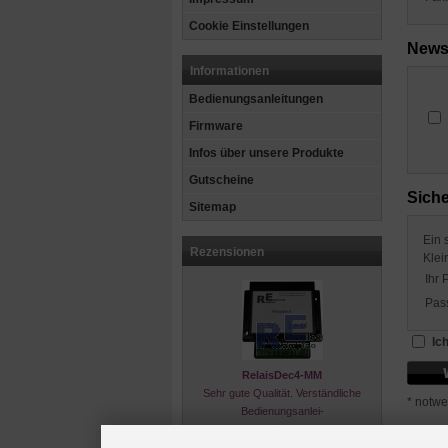
Cookie Einstellungen
Newsl
Informationen
Bedienungsanleitungen
Firmware
Infos über unsere Produkte
Gutscheine
Siche
Sitemap
Ein 
Rezensionen
Klei
Ihr 
Pas
Ic
RelaisDec4-MM
Sehr gute Qualität. Verständliche
* notwe
Bedienungsanlei-
tung