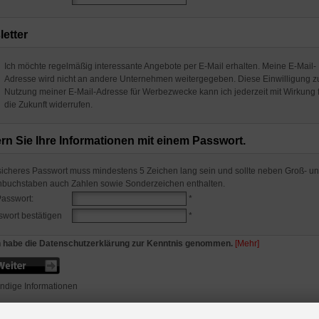
etter
Ich möchte regelmäßig interessante Angebote per E-Mail erhalten. Meine E-Mail-
Adresse wird nicht an andere Unternehmen weitergegeben. Diese Einwilligung z
Nutzung meiner E-Mail-Adresse für Werbezwecke kann ich jederzeit mit Wirkung 
die Zukunft widerrufen.
rn Sie Ihre Informationen mit einem Passwort.
sicheres Passwort muss mindestens 5 Zeichen lang sein und sollte neben Groß- u
nbuchstaben auch Zahlen sowie Sonderzeichen enthalten.
Passwort:
*
swort bestätigen
*
h habe die Datenschutzerklärung zur Kenntnis genommen.
[Mehr]
ndige Informationen