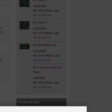
01.
Loco-1
16,00 EUR
inkl. 19 % MwSt. zzgl.
Versandkosten
02.
Loco-2
ur
15,00 EUR
für
inkl. 19 % MwSt. zzgl.
Versandkosten
03.
UniWeiDec V2
11,00 EUR
inkl. 19 % MwSt. zzgl.
nd
Versandkosten
04.
TVS-Diode 24V 5er
Pack
1,80 EUR
inkl. 19 % MwSt. zzgl.
Versandkosten
Kundengruppe