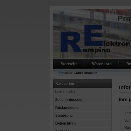
Startseite
Warenkorb
Re
Startseite
»
Konto erstellen
Kategorien
Info
Lokdecoder
Ihre 
Zubehördecoder
Rückmeldung
Anr
Steuerung
Vor
Beleuchtung
Nac