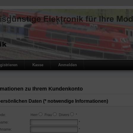
gistrieren
Kasse
Anmelden
rmationen zu Ihrem Kundenkonto
persönlichen Daten (* notwendige Informationen)
ede:
Herr
Frau
Divers
*
name:
*
hname:
*