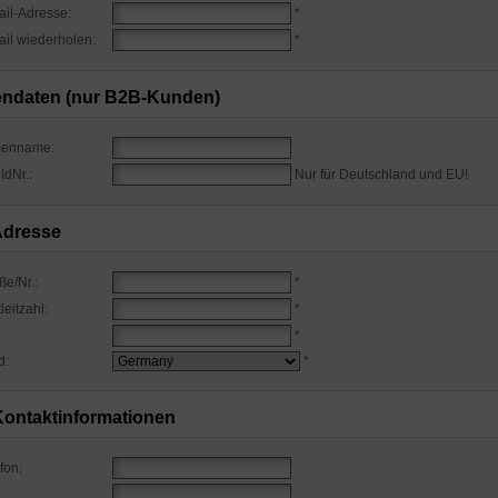
ail-Adresse:
*
il wiederholen:
*
endaten (nur B2B-Kunden)
menname:
IdNr.:
Nur für Deutschland und EU!
Adresse
ße/Nr.:
*
leitzahl:
*
*
d:
*
Kontaktinformationen
fon: