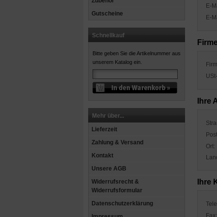
Zubehör
E-M
Gutscheine
E-Ma
Schnellkauf
Firm
Bitte geben Sie die Artikelnummer aus
unserem Katalog ein.
Fir
USt-
Ihre 
Mehr über...
Stra
Lieferzeit
Post
Zahlung & Versand
Ort:
Kontakt
Lan
Unsere AGB
Ihre 
Widerrufsrecht &
Widerrufsformular
Datenschutzerklärung
Tele
Fax:
Impressum